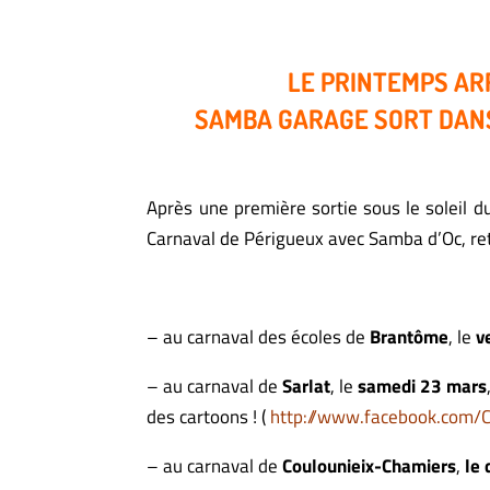
LE PRINTEMPS AR
SAMBA GARAGE SORT DANS 
Après une première sortie sous le soleil d
Carnaval de Périgueux avec Samba d’Oc, ret
– au carnaval des écoles de
Brantôme
, le
v
– au carnaval de
Sarlat
, le
samedi 23 mars
des cartoons !
(
http://www.facebook.com/C
– au carnaval de
Coulounieix-Chamiers
,
le