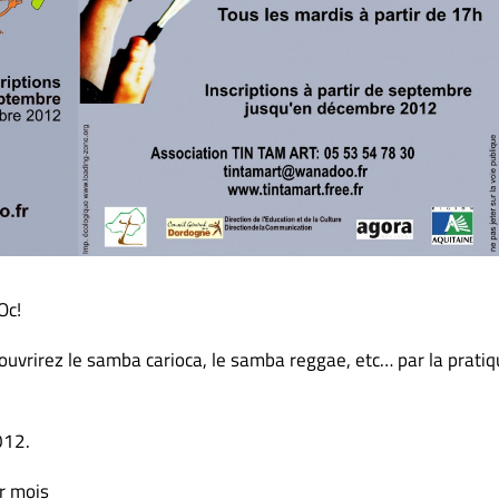
Oc!
couvrirez le samba carioca, le samba reggae, etc… par la prati
012.
r mois